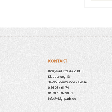
KONTAKT
Ridgi-Pad Ltd. & Co KG
Klapperweg 13
34295 Edermünde – Besse
0 56 03 / 61 74
01 70 / 6 02 90 61
info@ridgi-pads.de