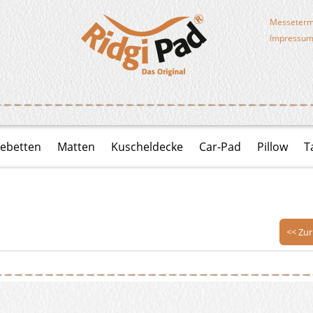
Messeterm
Impressu
ebetten
Matten
Kuscheldecke
Car-Pad
Pillow
T
<< Zur