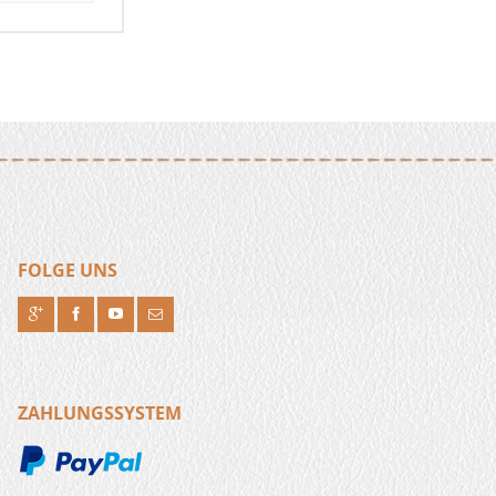
FOLGE UNS
R
H
F
J
ZAHLUNGSSYSTEM