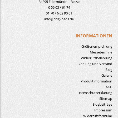
34295 Edermünde – Besse
0 56 03 / 61 74
01 70 / 6 02 90 61
info@ridgi-pads.de
INFORMATIONEN
Größenempfehlung
Messetermine
Widerrufsbelehrung
Zahlung und Versand
Blog
Galerie
Produktinformation
AGB
Datenschutzerklärung
Sitemap
Blogbeiträge
Impressum
Widerrufsformular