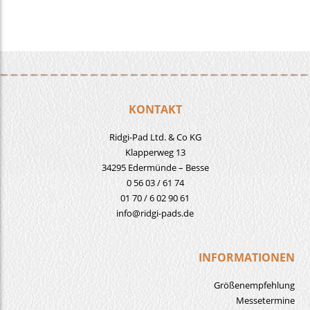
KONTAKT
Ridgi-Pad Ltd. & Co KG
Klapperweg 13
34295 Edermünde – Besse
0 56 03 / 61 74
01 70 / 6 02 90 61
info@ridgi-pads.de
INFORMATIONEN
Größenempfehlung
Messetermine