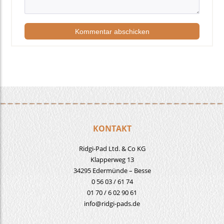
KONTAKT
Ridgi-Pad Ltd. & Co KG
Klapperweg 13
34295 Edermünde – Besse
0 56 03 / 61 74
01 70 / 6 02 90 61
info@ridgi-pads.de