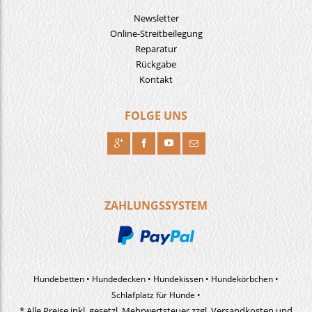
Newsletter
Online-Streitbeilegung
Reparatur
Rückgabe
Kontakt
FOLGE UNS
R
H
F
J
ZAHLUNGSSYSTEM
Hundebetten
Hundedecken
Hundekissen
Hundekörbchen
Schlafplatz für Hunde
* Alle Preise inkl. gesetzl. Mehrwertsteuer zzgl. Versandkosten und