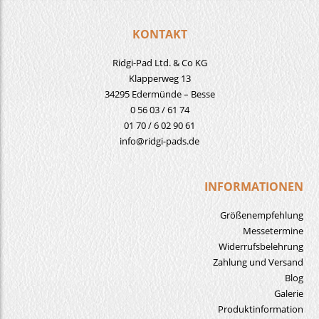
KONTAKT
Ridgi-Pad Ltd. & Co KG
Klapperweg 13
34295 Edermünde – Besse
0 56 03 / 61 74
01 70 / 6 02 90 61
info@ridgi-pads.de
INFORMATIONEN
Größenempfehlung
Messetermine
Widerrufsbelehrung
Zahlung und Versand
Blog
Galerie
Produktinformation