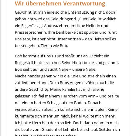
Wir übernehmen Verantwortung
Gewohnt ist man eine solche Unterstützung nicht, doch
gebraucht wird das Geld dringend. „Euer Geld ist wirklich
ein Segen“, sagt Andrea, ehrenamtliche Helferin und
Pressesprecherin. Ihre Dankbarkeit ist spürbar und rührt
uns sehr, ist aber nicht unser Antrieb – den Tieren soll es
besser gehen, Tieren wie Bob.
Bob kommt auf uns zu und stößt uns an. Er zieht ein
Rollgestell hinter sich her. Seine Hinterbeine sind gelähmt.
Bob sieht auf und sucht Nähe – unsere Nähe.
Nacheinander gehen wir in die Knie und streicheln einen
zufriedenen Hund. Doch Bobs Augen erzählen auch die
andere Geschichte: Meine Familie hat mich alleine
gelassen. Ich fiel meinem Herrchen vom Arm – und prallte
mit einem harten Schlag auf den Boden. Danach
veränderte sich alles. Ich konnte nicht mehr laufen. Keiner
kümmerte sich mehr um mich, keiner wollte mich mehr.
Ich hatte Herrchen doch so lieb. Doch dann nahmen mich
die Leute vom Gnadenhof Lehnitz bei sich auf. Seitdem ich
hier bin, bin ich wieder richtig froh.