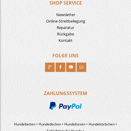
SHOP SERVICE
Newsletter
Online-Streitbeilegung
Reparatur
Rückgabe
Kontakt
FOLGE UNS
R
H
F
J
ZAHLUNGSSYSTEM
Hundebetten
Hundedecken
Hundekissen
Hundekörbchen
Schlafplatz für Hunde