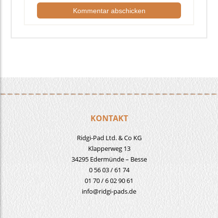
KONTAKT
Ridgi-Pad Ltd. & Co KG
Klapperweg 13
34295 Edermünde – Besse
0 56 03 / 61 74
01 70 / 6 02 90 61
info@ridgi-pads.de